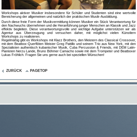
Workshops aktiver Musiker insbesondere für Schüler und Studenten sind eine wertvolle
Bereicherung der allgemeinen und natürlich der praktischen Musik-Ausbildung.
Durch diese freie Form der Musikvermittlung können Musiker ein Stück Verantwortung für
den Nachwuchs übernehmen und die Heranführung junger Menschen an Klassik und Jazz
effektiv begleiten. Diese verantwortungsvolle und wichtige Aufgabe unterstützen wir als
Agentur aus Überzeugung und versuchen daher, mit möglichst vielen Künstlern
Workshops zu realisieren.
Regelmäßig gibt es Workshops mit Klazz Brothers, den Meistern des Classical Crossover,
mit dem Beatbox-Querflöten Meister Greg Pattillo und seinem Trio aus New York, mit den
Spezialisten authentisch kubanischer Musik, Cuba Percussion & Friends, mit DEM Latin-
Pianisten hierzu Lande, Bruno Böhmer Camacho sowie mit dem Trompeter und Beatboxer
Lukas Fröhlich. Fragen Sie uns gerne auch bei speziellen Wünschen!
ZURÜCK
PAGETOP