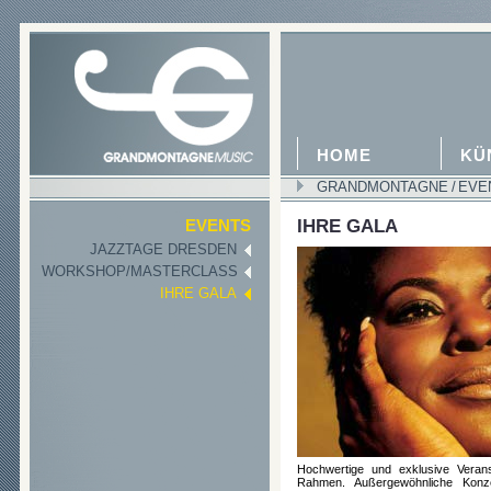
HOME
KÜ
GRANDMONTAGNE
/
EVE
IHRE GALA
EVENTS
JAZZTAGE DRESDEN
WORKSHOP/MASTERCLASS
IHRE GALA
Hochwertige und exklusive Veran
Rahmen. Außergewöhnliche Konz