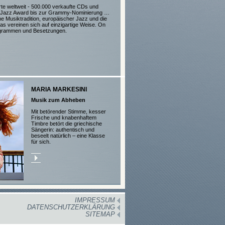
te weltweit - 500.000 verkaufte CDs und
Jazz Award bis zur Grammy-Nominierung …
e Musiktradition, europäischer Jazz und die
bas vereinen sich auf einzigartige Weise. On
ogrammen und Besetzungen.
MARIA MARKESINI
Musik zum Abheben
Mit betörender Stimme, kesser
Frische und knabenhaftem
Timbre betört die griechische
Sängerin: authentisch und
beseelt natürlich – eine Klasse
für sich.
IMPRESSUM
DATENSCHUTZERKLÄRUNG
SITEMAP