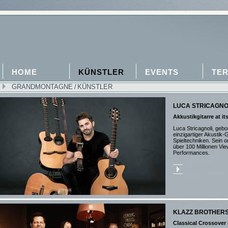
HOME
KÜNSTLER
EVENTS
TER
GRANDMONTAGNE
/
KÜNSTLER
LUCA STRICAGNO
Akkustikgitarre at it
Luca Stricagnoli, gebo
einzigartiger Akustik-G
Spieltechniken. Sein or
über 100 Millionen Vie
Performances.
KLAZZ BROTHERS
Classical Crossover a