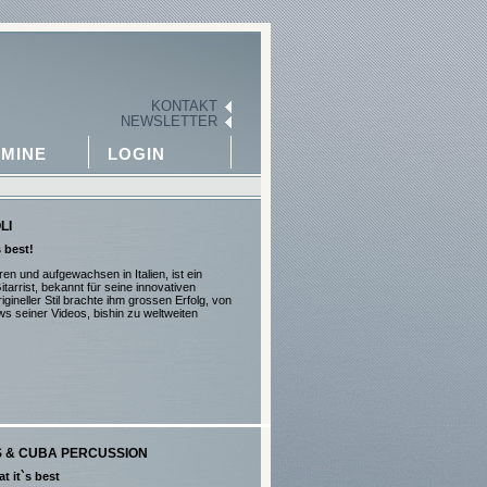
KONTAKT
NEWSLETTER
MINE
LOGIN
LI
s best!
ren und aufgewachsen in Italien, ist ein
itarrist, bekannt für seine innovativen
igineller Stil brachte ihm grossen Erfolg, von
ws seiner Videos, bishin zu weltweiten
 & CUBA PERCUSSION
t it`s best