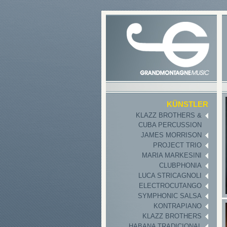
KÜNSTLER
KLAZZ BROTHERS &
CUBA PERCUSSION
JAMES MORRISON
PROJECT TRIO
MARIA MARKESINI
CLUBPHONIA
LUCA STRICAGNOLI
ELECTROCUTANGO
SYMPHONIC SALSA
KONTRAPIANO
KLAZZ BROTHERS
HABANA TRADICIONAL