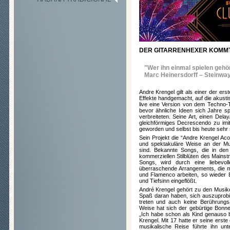
DER GITARRENHEXER KOMMT
"Wer ihn einmal spielen gehör
Marc Heinersdorff – Steinwa
Andre Krengel gilt als einer der ers
Effekte handgemacht, auf die akusti
live eine Version von dem Techno-T
bevor ähnliche Ideen sich Jahre s
verbreiteten. Seine Art, einen Del
gleichförmiges Decrescendo zu imit
geworden und selbst bis heute sehr 
Sein Projekt die “Andre Krengel Ac
und spektakuläre Weise an der Mu
sind. Bekannte Songs, die in den
kommerziellen Stilblüten des Mains
Songs, wird durch eine liebevol
überraschende Arrangements, die mi
und Flamenco arbeiten, so wieder
und Tiefsinn eingeflößt.
André Krengel gehört zu den Musike
Spaß daran haben, sich auszuprobie
treten und auch keine Berührungsä
Weise hat sich der gebürtige Bonner
„Ich habe schon als Kind genauso be
Krengel. Mit 17 hatte er seine erst
musikalische Reise führte ihn un