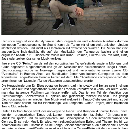
Electrocutango ist eine der dynamischsten, originellsten und kühnsten Ausdrucksformen
der neuen Tangobewegung. Ihr Sound kann als Tango mit einem elektronischen Update
identifiziert werden, und nicht als Electronica mit "exotischer Würze". Die Musik hat eine
ausgeprägte Individualität, die auf der Musikalität der Tangueros basiert und einen
originellen Ansatz für Fusionen mit Musik aus Kuba, Brasilien, Puerto Rico, mit RnB, DnB,
Jazz oder zeitgenössischer Musik verfolgt.
Ihre erste CD "Felino" wurde auf den europäischen Tangofestivals sowie in Milongas und
Clubs begeistert aufgenommen und gilt als Klassiker des elektronischen Tango-Genres.
Electrocutango wurde in Norwegen gegründet und veröffentlichte seine zweite CD
"Adrenalina" in Buenos Aires, wo Bandleader Joner von keinem Geringeren als dem
legendären Tango-Poeten Horacio Ferrer mit dem Titel "Academico correspondiente" der
argentinischen Nationalen Tango-Akademie ausgezeichnet wurde.
Die Herausforderung für Electrocutango besteht darin, innovativ und frei zu sein in einem
Genre, das auf fast dogmatische Weise der Tradition verhaftet sein kann. Vor allem, wenn
man das tanzende Publikum zu Hause treffen will. Das ist ein Teil der Ambition von
Electrocutango. Konzertmusik zu spielen und gleichzeitig tanzbar zu sein. Das gelingt
Electrocutango immer wieder: Ihre Musik wird weltweit in Tango-Clubs gespielt und ist bei
Tänzern sehr beliebt, die mit Electrotango, wie Tanghetto, Gotan Project, oder Bajofondo
Tango Club arbeiten.
Hinter Electrocutango steht der norwegische Pianist und Komponist Sverre Indris Joner,
der dem argentinischen Tango seit Langem innig verbunden ist. Schon früh begann er,
Musik zu spielen und zu komponieren, mit Schwerpunkt auf den lateinamerikanischen
Genres. Er schreibt Musik für alles, von zeitgenössischem Ballett und Theater bis hin zu
Kammermusik und Filmmusik. Seine Tango-Leidenschaft nimmt auch sinfonische Formen
an, unter anderem veröffentlichte er eine sinfonische Tango-Platte mit dem norwegischen