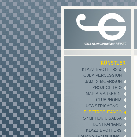
KÜNSTLER
KLAZZ BROTHERS &
CUBA PERCUSSION
JAMES MORRISON
PROJECT TRIO
MARIA MARKESINI
CLUBPHONIA
LUCA STRICAGNOLI
ELECTROCUTANGO
SYMPHONIC SALSA
KONTRAPIANO
KLAZZ BROTHERS
HABANA TRADICIONAL