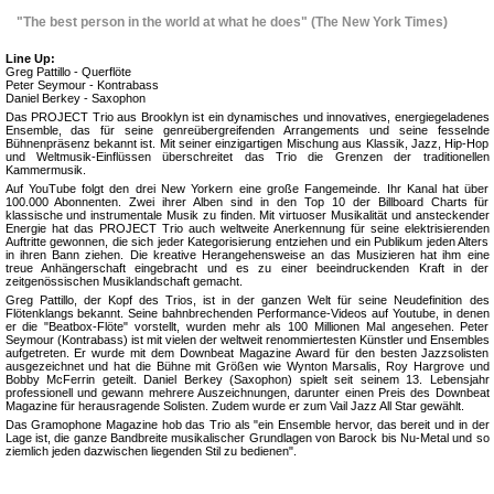
"The best person in the world at what he does" (The New York Times)
Line Up:
Greg Pattillo - Querflöte
Peter Seymour - Kontrabass
Daniel Berkey - Saxophon
Das PROJECT Trio aus Brooklyn ist ein dynamisches und innovatives, energiegeladenes
Ensemble, das für seine genreübergreifenden Arrangements und seine fesselnde
Bühnenpräsenz bekannt ist. Mit seiner einzigartigen Mischung aus Klassik, Jazz, Hip-Hop
und Weltmusik-Einflüssen überschreitet das Trio die Grenzen der traditionellen
Kammermusik.
Auf YouTube folgt den drei New Yorkern eine große Fangemeinde. Ihr Kanal hat über
100.000 Abonnenten. Zwei ihrer Alben sind in den Top 10 der Billboard Charts für
klassische und instrumentale Musik zu finden. Mit virtuoser Musikalität und ansteckender
Energie hat das PROJECT Trio auch weltweite Anerkennung für seine elektrisierenden
Auftritte gewonnen, die sich jeder Kategorisierung entziehen und ein Publikum jeden Alters
in ihren Bann ziehen. Die kreative Herangehensweise an das Musizieren hat ihm eine
treue Anhängerschaft eingebracht und es zu einer beeindruckenden Kraft in der
zeitgenössischen Musiklandschaft gemacht.
Greg Pattillo, der Kopf des Trios, ist in der ganzen Welt für seine Neudefinition des
Flötenklangs bekannt. Seine bahnbrechenden Performance-Videos auf Youtube, in denen
er die "Beatbox-Flöte" vorstellt, wurden mehr als 100 Millionen Mal angesehen. Peter
Seymour (Kontrabass) ist mit vielen der weltweit renommiertesten Künstler und Ensembles
aufgetreten. Er wurde mit dem Downbeat Magazine Award für den besten Jazzsolisten
ausgezeichnet und hat die Bühne mit Größen wie Wynton Marsalis, Roy Hargrove und
Bobby McFerrin geteilt. Daniel Berkey (Saxophon) spielt seit seinem 13. Lebensjahr
professionell und gewann mehrere Auszeichnungen, darunter einen Preis des Downbeat
Magazine für herausragende Solisten. Zudem wurde er zum Vail Jazz All Star gewählt.
Das Gramophone Magazine hob das Trio als "ein Ensemble hervor, das bereit und in der
Lage ist, die ganze Bandbreite musikalischer Grundlagen von Barock bis Nu-Metal und so
ziemlich jeden dazwischen liegenden Stil zu bedienen".