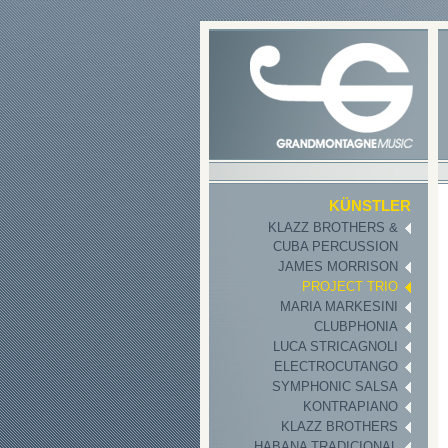
KÜNSTLER
KLAZZ BROTHERS &
CUBA PERCUSSION
JAMES MORRISON
PROJECT TRIO
MARIA MARKESINI
CLUBPHONIA
LUCA STRICAGNOLI
ELECTROCUTANGO
SYMPHONIC SALSA
KONTRAPIANO
KLAZZ BROTHERS
HABANA TRADICIONAL