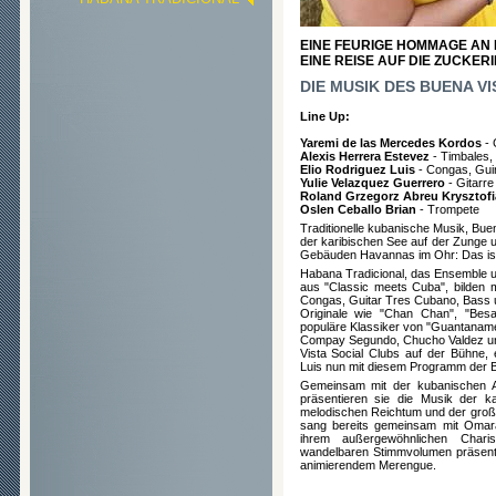
EINE FEURIGE HOMMAGE AN
EINE REISE AUF DIE ZUCKERI
DIE MUSIK DES BUENA V
Line Up:
Yaremi de las Mercedes Kordos
- 
Alexis Herrera Estevez
- Timbales,
Elio Rodriguez Luis
- Congas, Gui
Yulie Velazquez Guerrero
- Gitarr
Roland Grzegorz Abreu Krysztofi
Oslen Ceballo Brian
- Trompete
Traditionelle kubanische Musik, Bu
der karibischen See auf der Zunge
Gebäuden Havannas im Ohr: Das ist
Habana Tradicional, das Ensemble u
aus "Classic meets Cuba", bilden m
Congas, Guitar Tres Cubano, Bass un
Originale wie "Chan Chan", "Be
populäre Klassiker von "Guantanamer
Compay Segundo, Chucho Valdez un
Vista Social Clubs auf der Bühne,
Luis nun mit diesem Programm der B
Gemeinsam mit der kubanischen 
präsentieren sie die Musik der k
melodischen Reichtum und der groß
sang bereits gemeinsam mit Omara
ihrem außergewöhnlichen Chari
wandelbaren Stimmvolumen präsentie
animierendem Merengue.