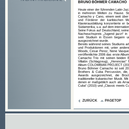
BRUNO BÖHMER CAMACHO
Heute einer der führenden Latin-Ja
in mehreren Welten zu Hause. St
Camacho y Cano, einem weit über
und Förderer der karibischen M
Klavierausbildung konzertierte er b
Südamerika, u.a. auf dem internation
Seine Fokus auf Deutschland, seine 
Nachwuchspreis „Jugend jazzt“ in 
sein Studium in Essen begann u
ausgezeichnet wurde.
Bereits während seines Studiums a
und Produktionen mit, unter andere
Woods, Cesar Perez, Nene Vasque
veröffentlichte 2006 das erste Alb
Camacho Trio mit seinen beiden B
Villalón (Schlagzeug), „Herencias
Album COLOMBIAN PROJECT (2014) e
Bruno Böhmer Camacho ist seit 201
Brothers & Cuba Percussion, die
Awards ausgezeichnet, die Brüc
traditioneller kubanischer Musik. Mi
denen er maßgeblich auch als Arra
Cuba“ (2010) und „Classic meets Cuba
ZURÜCK
PAGETOP