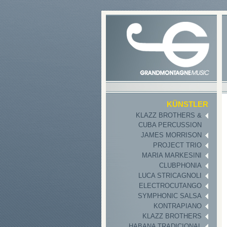
KÜNSTLER
KLAZZ BROTHERS &
CUBA PERCUSSION
JAMES MORRISON
PROJECT TRIO
MARIA MARKESINI
CLUBPHONIA
LUCA STRICAGNOLI
ELECTROCUTANGO
SYMPHONIC SALSA
KONTRAPIANO
KLAZZ BROTHERS
HABANA TRADICIONAL