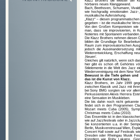
Klazz Brothers die Meister der K
hörbares neues Klanggewand.
Bach, Beethoven, Schumann, Vivaldi 
wie hochgradig emotionalen Jazz-,
musikalische Auferstehung.
„Klazz“ – diesen programmatischen T
gegeben – ist die musikalische Ver
Von den Großen Komponisten wie 
man, dass sie improvisierten, in 
Notiertes mit Spontanem verbanden.
Die Klazz Brothers nehmen diesen G
bilden die Grundlage für Bearbeit
Raum zum improvisatorischen Ausge
jedoch die Auseinandersetzung m
Weiterentwicklung, Erschaffung neue
‚Neuen’.
Gleiches gilt natürlich, wenn sich 
hier gibt es schon oft Gehörtes v
Stilelemente in die Welt des Jazz e
Wiedervereinigung mit dem New York
Bewusst in die Tiefe gehen und 
das ist die Kunst von Klazz.
Klazz Brothers, im Jahr 1999 geg
zwischen Klassik und Jazz mit ihrer
bei Sony BMG sorgten sie vor alle
Perkussionisten Alexis Herrera Este
eine Sensation im Musikleben.
Die bis dahin noch nicht gekannt
findet sich in den Programmen Cl
Mozart meets Cuba (2005), Symp
Christmas meets Cuba (2010).
Das Ensemble ist in den klassisch
wie auf Jazzfestivals oder in Jazzcl
Sie konzertierten u.a. in der Sem
Berlin, Musikvereinssaal Wien, Espl
Concert Hall sowie auf Festivals wi
Dresden oder Rheingau Musik Festi
Künstlern wie Roby Lakatos, Gio