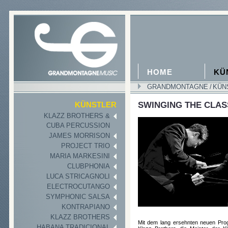
HOME
KÜ
GRANDMONTAGNE
/
KÜN
SWINGING THE CLAS
KÜNSTLER
KLAZZ BROTHERS &
CUBA PERCUSSION
JAMES MORRISON
PROJECT TRIO
MARIA MARKESINI
CLUBPHONIA
LUCA STRICAGNOLI
ELECTROCUTANGO
SYMPHONIC SALSA
KONTRAPIANO
KLAZZ BROTHERS
Mit dem lang ersehnten neuen Progr
HABANA TRADICIONAL