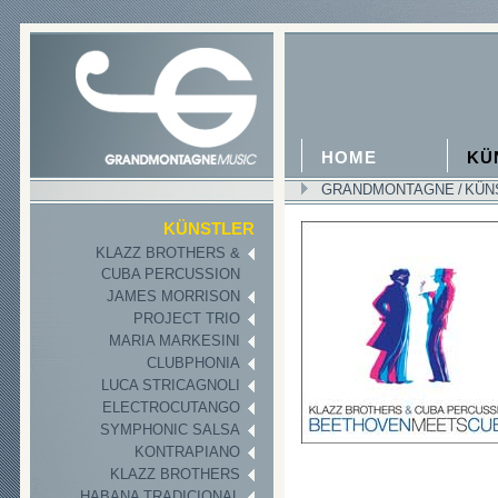
HOME
KÜ
GRANDMONTAGNE
/
KÜN
KÜNSTLER
KLAZZ BROTHERS &
CUBA PERCUSSION
JAMES MORRISON
PROJECT TRIO
MARIA MARKESINI
CLUBPHONIA
LUCA STRICAGNOLI
ELECTROCUTANGO
SYMPHONIC SALSA
KONTRAPIANO
KLAZZ BROTHERS
HABANA TRADICIONAL