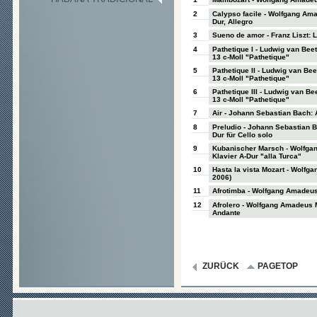
2
Calypso facile - Wolfgang Ama
Dur, Allegro
3
Sueno de amor - Franz Liszt: 
4
Pathetique I - Ludwig van Beet
13 c-Moll "Pathetique"
5
Pathetique II - Ludwig van Bee
13 c-Moll "Pathetique"
6
Pathetique III - Ludwig van Be
13 c-Moll "Pathetique"
7
Air - Johann Sebastian Bach: A
8
Preludio - Johann Sebastian B
Dur für Cello solo
9
Kubanischer Marsch - Wolfgan
Klavier A-Dur "alla Turca"
10
Hasta la vista Mozart - Wolf
2006)
11
Afrotimba - Wolfgang Amadeus 
12
Afrolero - Wolfgang Amadeus M
Andante
ZURÜCK
PAGETOP