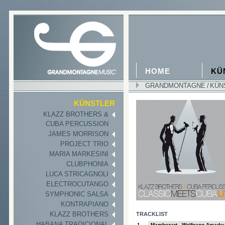
HOME
KÜ
GRANDMONTAGNE
/
KÜN
LIVE CD I
KÜNSTLER
KLAZZ BROTHERS &
CUBA PERCUSSION
JAMES MORRISON
PROJECT TRIO
MARIA MARKESINI
CLUBPHONIA
LUCA STRICAGNOLI
ELECTROCUTANGO
SYMPHONIC SALSA
KONTRAPIANO
KLAZZ BROTHERS
TRACKLIST
HABANA TRADICIONAL
1
Mambozart - Wolfgang Amadeus 