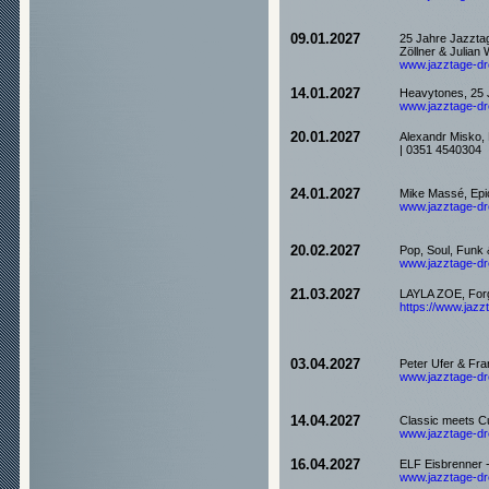
09.01.2027
25 Jahre Jazzta
Zöllner & Julian 
www.jazztage-dre
14.01.2027
Heavytones, 25 
www.jazztage-dre
20.01.2027
Alexandr Misko, 
| 0351 4540304
24.01.2027
Mike Massé, Epic
www.jazztage-dre
20.02.2027
Pop, Soul, Funk
www.jazztage-dre
21.03.2027
LAYLA ZOE, Forg
https://www.jazzt
03.04.2027
Peter Ufer & Fra
www.jazztage-dre
14.04.2027
Classic meets C
www.jazztage-dre
16.04.2027
ELF Eisbrenner -
www.jazztage-dre