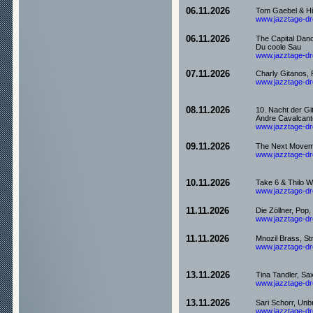
06.11.2026
Tom Gaebel & His
www.jazztage-dre
06.11.2026
The Capital Danc
Du coole Sau
www.jazztage-dre
07.11.2026
Charly Gitanos, 
www.jazztage-dre
08.11.2026
10. Nacht der Gi
Andre Cavalcant
www.jazztage-dre
09.11.2026
The Next Moveme
www.jazztage-dre
10.11.2026
Take 6 & Thilo 
www.jazztage-dre
11.11.2026
Die Zöllner, Pop
www.jazztage-dre
11.11.2026
Mnozil Brass, St
www.jazztage-dre
13.11.2026
Tina Tandler, S
www.jazztage-dre
13.11.2026
Sari Schorr, Unb
www.jazztage-dre