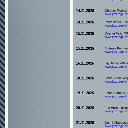
14.11.2026
Günther Fischer 
www.jazztage-dre
14.11.2026
Peter Bence, Pi
www.jazztage-dre
15.11.2026
Vicente Patiz, T
www.jazztage-dre
15.11.2026
Andreas Kümmert 
www.jazztage-dre
16.11.2026
Big Daddy Wilson
www.jazztage-dre
18.11.2026
Smilla, Neue We
www.jazztage-dre
19.11.2026
Fatcat Forever, 
www.jazztage-dre
20.11.2026
Fun Horns, celeb
www.jazztage-dre
21.11.2026
Jasmin Tabatabai
www.jazztage-dre