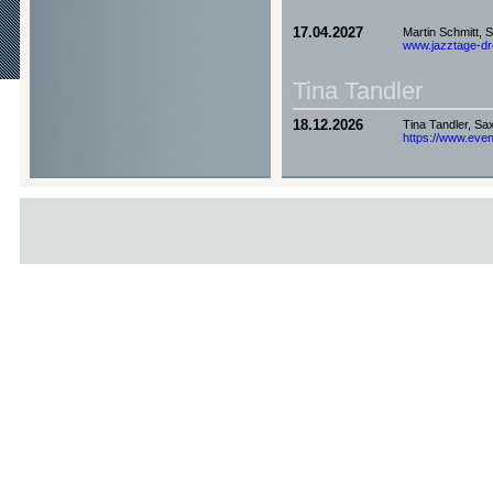
17.04.2027
Martin Schmitt, 
www.jazztage-dre
Tina Tandler
18.12.2026
Tina Tandler, Sa
https://www.event