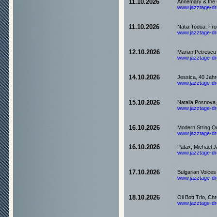
11.10.2026
Annemary & the 
www.jazztage-dre
11.10.2026
Natia Todua, Fro
www.jazztage-dre
12.10.2026
Marian Petrescu 
www.jazztage-dre
14.10.2026
Jessica, 40 Jahr
www.jazztage-dre
15.10.2026
Natalia Posnov
www.jazztage-dre
16.10.2026
Modern String Qu
www.jazztage-dre
16.10.2026
Patax, Michael J
www.jazztage-dre
17.10.2026
Bulgarian Voices
www.jazztage-dre
18.10.2026
Oli Bott Trio, Ch
www.jazztage-dre