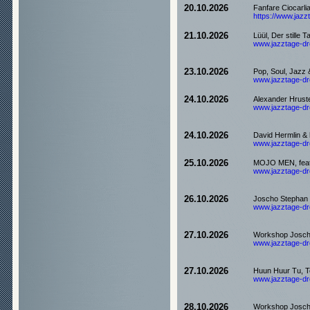
20.10.2026
Fanfare Ciocarli
https://www.jazzt
21.10.2026
Lüül, Der stille
www.jazztage-dre
23.10.2026
Pop, Soul, Jazz
www.jazztage-dre
24.10.2026
Alexander Hruste
www.jazztage-dre
24.10.2026
David Hermlin & 
www.jazztage-dre
25.10.2026
MOJO MEN, feat
www.jazztage-dre
26.10.2026
Joscho Stephan T
www.jazztage-dre
27.10.2026
Workshop Josch
www.jazztage-dre
27.10.2026
Huun Huur Tu, T
www.jazztage-dre
28.10.2026
Workshop Josch