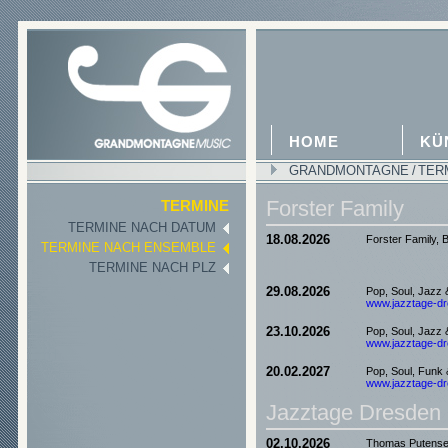
HOME
KÜ
GRANDMONTAGNE
/
TER
Forster Family
TERMINE
TERMINE NACH DATUM
18.08.2026
Forster Family,
TERMINE NACH ENSEMBLE
TERMINE NACH PLZ
29.08.2026
Pop, Soul, Jazz
www.jazztage-dre
23.10.2026
Pop, Soul, Jazz
www.jazztage-dre
20.02.2027
Pop, Soul, Funk
www.jazztage-dre
Jazztage Dresden
02.10.2026
Thomas Putensen