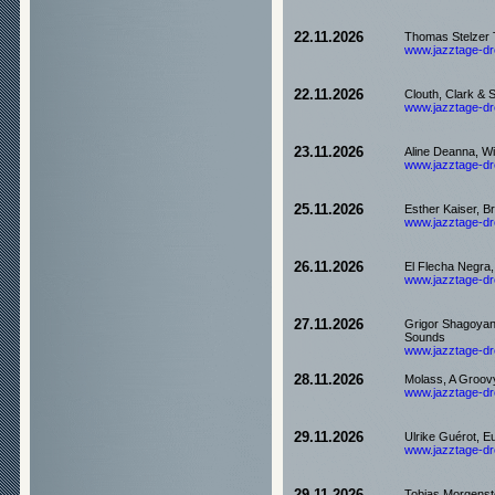
22.11.2026
Thomas Stelzer 
www.jazztage-dre
22.11.2026
Clouth, Clark & S
www.jazztage-dre
23.11.2026
Aline Deanna, Wi
www.jazztage-dre
25.11.2026
Esther Kaiser, B
www.jazztage-dre
26.11.2026
El Flecha Negra,
www.jazztage-dre
27.11.2026
Grigor Shagoyan
Sounds
www.jazztage-dre
28.11.2026
Molass, A Groovy
www.jazztage-dre
29.11.2026
Ulrike Guérot, E
www.jazztage-dre
Tobias Morgenst