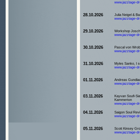
www.jazztage-dre
28.10.2026
Julia Neigel & B
www.jazztage-dre
29.10.2026
Workshop Josch
www.jazztage-dre
30.10.2026
Pascal von Wro
www.jazztage-dre
31.10.2026
Myles Sanko, I s
www.jazztage-dre
01.11.2026
Andreas Gundlach
www.jazztage-dre
03.11.2026
Kayvan Soufi-Si
Kammerton
www.jazztage-dre
04.11.2026
Saigon Soul Reviv
www.jazztage-dre
05.11.2026
Scott Kinsey Gro
www.jazztage-dre