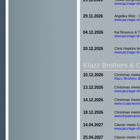
29.11.2026
www.jazztage-dre
29.11.2026
Angelika Weiz - C
www.jazztage-dre
04.12.2026
Kai Strausss & Th
www.jazztage-dre
20.12.2026
Chris Hopkins fe
www.jazztage-dre
Klazz Brothers & 
10.12.2026
Christmas meet
Klazz Brothers &
13.12.2026
Christmas meet
www.jazztage-dre
14.12.2026
Christmas meet
www.scala-leverk
18.12.2026
Christmas meet
www.theateramspi
14.04.2027
Classic meets C
www.jazztage-dre
25.04.2027
Classic meets C