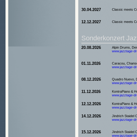
30.04.2027
Classic meets C
12.12.2027
Classic meets C
Sonderkonzert Jaz
20.08.2026
Alpin Drums, Der
www.jazztage-dre
01.11.2026
Caracou, Chanso
www.jazztage-dre
08.12.2026
Quadro Nuevo, 
www.jazztage-dre
11.12.2026
KontraPiano & H
www.jazztage-dre
12.12.2026
KontraPiano & H
www.jazztage-dre
14.12.2026
Jindrich Staide
www.jazztage-dre
15.12.2026
Jindrich Staide
www.jazztage-dre