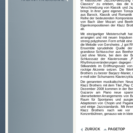
In klassischer Jazztrio-Bestzung
Classics“ zu erleben, das die I
Verschmelzung von Klassik und Jaz
bringt. In ihrer ganz eigenen Ton
aus Barock, Klassik und Romantik 
Reihe der bedeutenden Komponiste
von Bach über Mozart und Beeth
Eigenkompositionen der Klazz Brot
ab.
Mit einzigartiger Meisterschaft h
arrangiert und mit neuen Impulsen
streng polyphonen Form erhält eine
die Melodie von Gershwins „I got R
Ensemble sprudelnde Quelle der 
grandiose Schlusschor aus Beethov
Lied ohne Worte, bei dem der Ba
Schlusssatz der Klaviersonate „P
Rhythmusveränderungen dagegen la
Stilwandels im Eröffnungssatz von
rockige Akzente setzen. Die Werk
Brothers zu bester Barjazz-Manier, 
e-moll oder Schumanns Klavierzyklu
Die genannten musikalischen Neus
Klazz Brothers mit dem Titel „Play C
Dezember 2008 kommen in der Bes
Gazarov am Piano neue spannen
überarbeiteten Arrangements von B
Raum für Spontanes und ausgieb
Adaptionen von Chopin und Pagani
und einige Jazzstandards. Mit ihr
Klazz Brothers nach wie vor z
Konzertbühnen, genauso wie in klei
ZURÜCK
PAGETOP