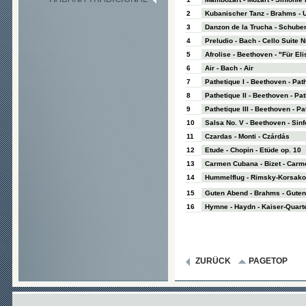
2
Kubanischer Tanz - Brahms - 
3
Danzon de la Trucha - Schubert
4
Preludio - Bach - Cello Suite Nr
5
Afrolise - Beethoven - "Für Eli
6
Air - Bach - Air
7
Pathetique I - Beethoven - Pat
8
Pathetique II - Beethoven - Pa
9
Pathetique III - Beethoven - Pa
10
Salsa No. V - Beethoven - Sinf
11
Czardas - Monti - Czárdás
12
Etude - Chopin - Etüde op. 10
13
Carmen Cubana - Bizet - Carm
14
Hummelflug - Rimsky-Korsako
15
Guten Abend - Brahms - Guten
16
Hymne - Haydn - Kaiser-Quarte
ZURÜCK
PAGETOP