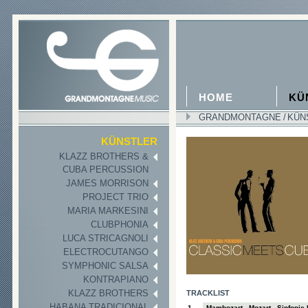
HOME
KÜ
GRANDMONTAGNE
/
KÜN
KÜNSTLER
KLAZZ BROTHERS &
CUBA PERCUSSION
JAMES MORRISON
PROJECT TRIO
MARIA MARKESINI
CLUBPHONIA
LUCA STRICAGNOLI
ELECTROCUTANGO
SYMPHONIC SALSA
KONTRAPIANO
KLAZZ BROTHERS
TRACKLIST
HABANA TRADICIONAL
1
Mambozart - Mozart - Sinfonie 