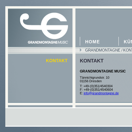
HOME
KÜ
GRANDMONTAGNE
/
KON
KONTAKT
KONTAKT
GRANDMONTAGNE MUSIC
Tännichtgrundstr. 10
01156 Dresden
T: +49-(0)351/4540304
F: +49-(0)351/4540604
E:
info@grandmontagne.de