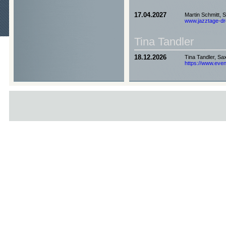
17.04.2027
Martin Schmitt, 
www.jazztage-dre
Tina Tandler
18.12.2026
Tina Tandler, Sa
https://www.event