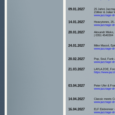
09.01.2027
25 Jahre Jazzta
Zöllner & Julian 
www.jazztage-dre
14.01.2027
Heavytones, 25 
www.jazztage-dre
20.01.2027
Alexandr Misko, 
| 0351 4540304
24.01.2027
Mike Massé, Epic
www.jazztage-dre
20.02.2027
Pop, Soul, Funk
www.jazztage-dre
21.03.2027
LAYLA ZOE, Forg
https://www.jazzt
03.04.2027
Peter Ufer & Fra
www.jazztage-dre
14.04.2027
Classic meets C
www.jazztage-dre
16.04.2027
ELF Eisbrenner -
www.jazztage-dre