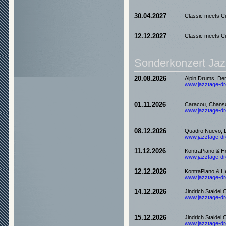
30.04.2027
Classic meets C
12.12.2027
Classic meets C
Sonderkonzert Jaz
20.08.2026
Alpin Drums, Der
www.jazztage-dre
01.11.2026
Caracou, Chanso
www.jazztage-dre
08.12.2026
Quadro Nuevo, 
www.jazztage-dre
11.12.2026
KontraPiano & H
www.jazztage-dre
12.12.2026
KontraPiano & H
www.jazztage-dre
14.12.2026
Jindrich Staide
www.jazztage-dre
15.12.2026
Jindrich Staide
www.jazztage-dre