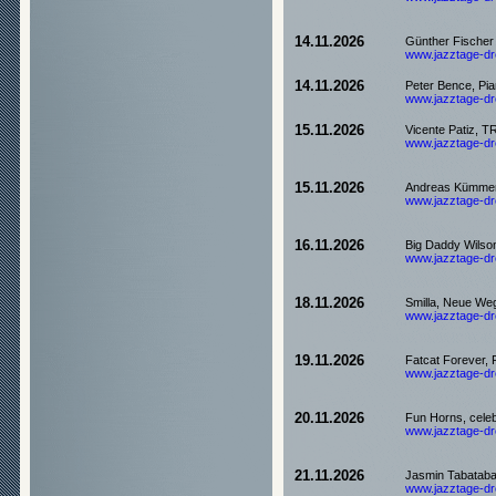
14.11.2026
Günther Fischer 
www.jazztage-dre
14.11.2026
Peter Bence, Pi
www.jazztage-dre
15.11.2026
Vicente Patiz, T
www.jazztage-dre
15.11.2026
Andreas Kümmert 
www.jazztage-dre
16.11.2026
Big Daddy Wilson
www.jazztage-dre
18.11.2026
Smilla, Neue We
www.jazztage-dre
19.11.2026
Fatcat Forever, 
www.jazztage-dre
20.11.2026
Fun Horns, celeb
www.jazztage-dre
21.11.2026
Jasmin Tabatabai
www.jazztage-dre