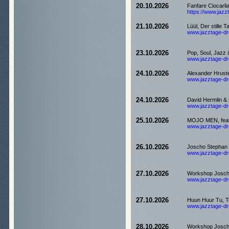
20.10.2026
Fanfare Ciocarli
https://www.jazzt
21.10.2026
Lüül, Der stille
www.jazztage-dre
23.10.2026
Pop, Soul, Jazz
www.jazztage-dre
24.10.2026
Alexander Hruste
www.jazztage-dre
24.10.2026
David Hermlin & 
www.jazztage-dre
25.10.2026
MOJO MEN, feat
www.jazztage-dre
26.10.2026
Joscho Stephan T
www.jazztage-dre
27.10.2026
Workshop Josch
www.jazztage-dre
27.10.2026
Huun Huur Tu, T
www.jazztage-dre
28.10.2026
Workshop Josch