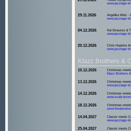
29.11.2026
www.jazztage-dre
29.11.2026
Angelika Weiz - C
www.jazztage-dre
04.12.2026
Kai Strausss & Th
www.jazztage-dre
20.12.2026
Chris Hopkins fe
www.jazztage-dre
Klazz Brothers & 
10.12.2026
Christmas meet
Klazz Brothers &
13.12.2026
Christmas meet
www.jazztage-dre
14.12.2026
Christmas meet
www.scala-leverk
18.12.2026
Christmas meet
www.theateramspi
14.04.2027
Classic meets C
www.jazztage-dre
25.04.2027
Classic meets C