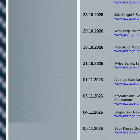
www.jazztage-dre
28.10.2026
Julia Neigel & B
www.jazztage-dre
29.10.2026
Workshop Josch
www.jazztage-dre
30.10.2026
Pascal von Wro
www.jazztage-dre
31.10.2026
Myles Sanko, I s
www.jazztage-dre
01.11.2026
Andreas Gundlach
www.jazztage-dre
03.11.2026
Kayvan Soufi-Si
Kammerton
www.jazztage-dre
04.11.2026
Saigon Soul Reviv
www.jazztage-dre
05.11.2026
Scott Kinsey Gro
www.jazztage-dre