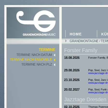
HOME
KÜ
GRANDMONTAGNE
/
TER
Forster Family
TERMINE
TERMINE NACH DATUM
18.08.2026
Forster Family,
TERMINE NACH ENSEMBLE
TERMINE NACH PLZ
29.08.2026
Pop, Soul, Jazz
www.jazztage-dre
23.10.2026
Pop, Soul, Jazz
www.jazztage-dre
20.02.2027
Pop, Soul, Funk
www.jazztage-dre
Jazztage Dresden
02.10.2026
Thomas Putensen