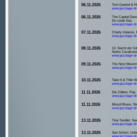
06.11.2026
Tom Gaebel & His
www.jazztage-dre
06.11.2026
The Capital Danc
Du coole Sau
www.jazztage-dre
07.11.2026
Charly Gitanos, 
www.jazztage-dre
08.11.2026
10. Nacht der Gi
Andre Cavalcant
www.jazztage-dre
09.11.2026
The Next Moveme
www.jazztage-dre
10.11.2026
Take 6 & Thilo 
www.jazztage-dre
11.11.2026
Die Zöllner, Pop
www.jazztage-dre
11.11.2026
Mnozil Brass, St
www.jazztage-dre
13.11.2026
Tina Tandler, S
www.jazztage-dre
13.11.2026
Sari Schorr, Unb
www.jazztage-dre