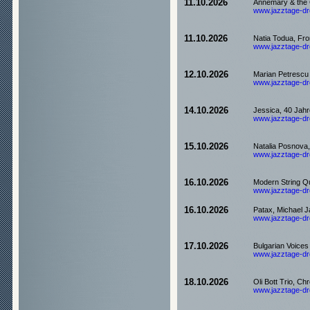
11.10.2026
Annemary & the 
www.jazztage-dre
11.10.2026
Natia Todua, Fro
www.jazztage-dre
12.10.2026
Marian Petrescu 
www.jazztage-dre
14.10.2026
Jessica, 40 Jahr
www.jazztage-dre
15.10.2026
Natalia Posnov
www.jazztage-dre
16.10.2026
Modern String Qu
www.jazztage-dre
16.10.2026
Patax, Michael J
www.jazztage-dre
17.10.2026
Bulgarian Voices
www.jazztage-dre
18.10.2026
Oli Bott Trio, Ch
www.jazztage-dre