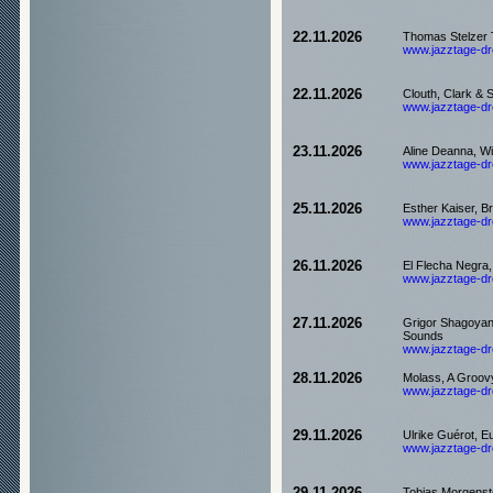
22.11.2026
Thomas Stelzer 
www.jazztage-dre
22.11.2026
Clouth, Clark & S
www.jazztage-dre
23.11.2026
Aline Deanna, Wi
www.jazztage-dre
25.11.2026
Esther Kaiser, B
www.jazztage-dre
26.11.2026
El Flecha Negra,
www.jazztage-dre
27.11.2026
Grigor Shagoyan
Sounds
www.jazztage-dre
28.11.2026
Molass, A Groovy
www.jazztage-dre
29.11.2026
Ulrike Guérot, E
www.jazztage-dre
Tobias Morgenst