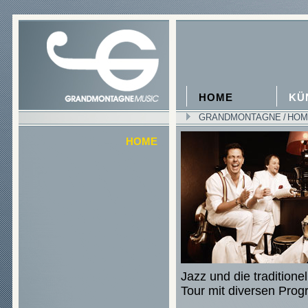
HOME
KÜ
GRANDMONTAGNE
/
HOM
HOME
Jazz und die traditione
Tour mit diversen Pr